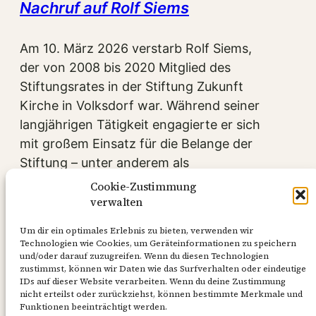
Nachruf auf Rolf Siems
Am 10. März 2026 verstarb Rolf Siems,
der von 2008 bis 2020 Mitglied des
Stiftungsrates in der Stiftung Zukunft
Kirche in Volksdorf war. Während seiner
langjährigen Tätigkeit engagierte er sich
mit großem Einsatz für die Belange der
Stiftung – unter anderem als
Protokollführer und ab 2017 als
Cookie-Zustimmung
stellvertretender Vorsitzender des
verwalten
Gremiums. Seine enge Verbundenheit
Um dir ein optimales Erlebnis zu bieten, verwenden wir
mit…
Technologien wie Cookies, um Geräteinformationen zu speichern
und/oder darauf zuzugreifen. Wenn du diesen Technologien
Mehr …
zustimmst, können wir Daten wie das Surfverhalten oder eindeutige
IDs auf dieser Website verarbeiten. Wenn du deine Zustimmung
nicht erteilst oder zurückziehst, können bestimmte Merkmale und
20. März 2026
Funktionen beeinträchtigt werden.