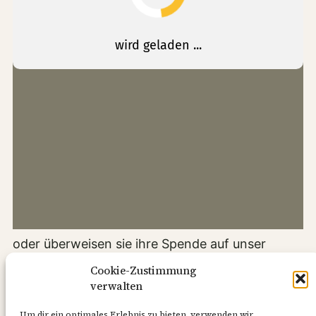
oder überweisen sie ihre Spende auf unser
Konto
Cookie-Zustimmung
Stiftung Zukunft Kirche in Volksdorf
verwalten
Hamburger Sparkasse
Um dir ein optimales Erlebnis zu bieten, verwenden wir