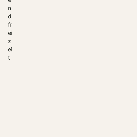
n
d
fr
ei
z
ei
t