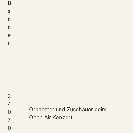
B
a
n
n
e
r
2
4
Orchester und Zuschauer beim
0
Open Air Konzert
7
0