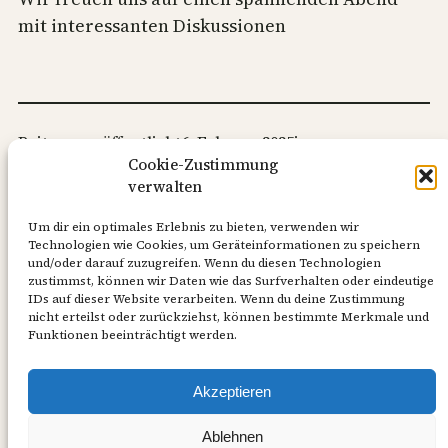
mit interessanten Diskussionen
Beitrag veröffentlicht
6. Februar 2025
in
Cookie-Zustimmung
Stiftungsgespräche
verwalten
von
Peter Neitzel
Um dir ein optimales Erlebnis zu bieten, verwenden wir
Technologien wie Cookies, um Geräteinformationen zu speichern
und/oder darauf zuzugreifen. Wenn du diesen Technologien
Schlagwörter:
zustimmst, können wir Daten wie das Surfverhalten oder eindeutige
IDs auf dieser Website verarbeiten. Wenn du deine Zustimmung
Stiftung
, 
Zukunft Kirche in Volksdorf
nicht erteilst oder zurückziehst, können bestimmte Merkmale und
Funktionen beeinträchtigt werden.
Rechtliches
Akzeptieren
Ablehnen