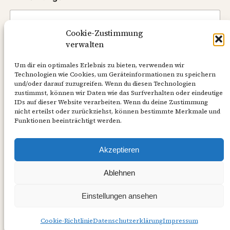
Cookie-Zustimmung
verwalten
Um dir ein optimales Erlebnis zu bieten, verwenden wir
Technologien wie Cookies, um Geräteinformationen zu speichern
und/oder darauf zuzugreifen. Wenn du diesen Technologien
zustimmst, können wir Daten wie das Surfverhalten oder eindeutige
Senden
IDs auf dieser Website verarbeiten. Wenn du deine Zustimmung
nicht erteilst oder zurückziehst, können bestimmte Merkmale und
A
Funktionen beeinträchtigt werden.
l
t
Rechtliches
Akzeptieren
e
r
Ablehnen
n
Einstellungen ansehen
a
t
Cookie-Richtlinie
Datenschutzerklärung
Impressum